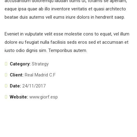
accusantium doloremqu laudan tiums ut, totams se aperiam,
eaque ipsa quae ab illo inventore veritatis et quasi architecto
beatae duis autems vell eums iriure dolors in hendrerit saep.
Eveniet in vulputate velit esse molestie cons to equat, vel illum
dolore eu feugiat nulla facilisis seds eros sed et accumsan et
iusto odio dignis sim. Temporibus autem.
Category:
Strategy
Client:
Real Madrid C.F
Date:
24/11/2017
Website:
www.giorf.esp