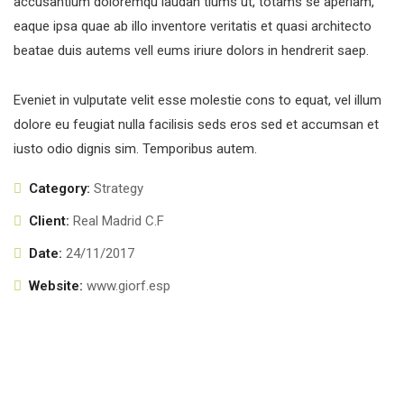
accusantium doloremqu laudan tiums ut, totams se aperiam,
eaque ipsa quae ab illo inventore veritatis et quasi architecto
beatae duis autems vell eums iriure dolors in hendrerit saep.
Eveniet in vulputate velit esse molestie cons to equat, vel illum
dolore eu feugiat nulla facilisis seds eros sed et accumsan et
iusto odio dignis sim. Temporibus autem.
Category:
Strategy
Client:
Real Madrid C.F
Date:
24/11/2017
Website:
www.giorf.esp